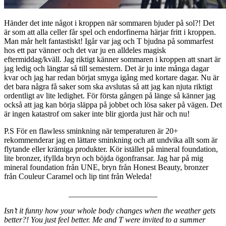
Händer det inte något i kroppen när sommaren bjuder på sol?! Det
är som att alla celler får spel och endorfinerna härjar fritt i kroppen.
Man mår helt fantastiskt! Igår var jag och T bjudna på sommarfest
hos ett par vänner och det var ju en alldeles magisk
eftermiddag/kväll. Jag riktigt känner sommaren i kroppen att snart är
jag ledig och längtar så till semestern. Det är ju inte många dagar
kvar och jag har redan börjat smyga igång med kortare dagar. Nu är
det bara några få saker som ska avslutas så att jag kan njuta riktigt
ordentligt av lite ledighet. För första gången på länge så känner jag
också att jag kan börja släppa på jobbet och lösa saker på vägen. Det
är ingen katastrof om saker inte blir gjorda just här och nu!
P.S För en flawless sminkning när temperaturen är 20+
rekommenderar jag en lättare sminkning och att undvika allt som är
flytande eller krämiga produkter. Kör istället på mineral foundation,
lite bronzer, ifyllda bryn och böjda ögonfransar. Jag har på mig
mineral foundation från UNE, bryn från Honest Beauty, bronzer
från Couleur Caramel och lip tint från Weleda!
______________________
Isn’t it funny how your whole body changes when the weather gets
better?! You just feel better. Me and T were invited to a summer