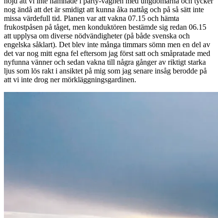
nöjd att vi inte hamnade i party-vagnen med ungdomarna och tycker
nog ändå att det är smidigt att kunna åka nattåg och på så sätt inte
missa värdefull tid. Planen var att vakna 07.15 och hämta
frukostpåsen på tåget, men konduktören bestämde sig redan 06.15
att upplysa om diverse nödvändigheter (på både svenska och
engelska såklart). Det blev inte många timmars sömn men en del av
det var nog mitt egna fel eftersom jag först satt och småpratade med
nyfunna vänner och sedan vakna till några gånger av riktigt starka
ljus som lös rakt i ansiktet på mig som jag senare insåg berodde på
att vi inte drog ner mörkläggningsgardinen.