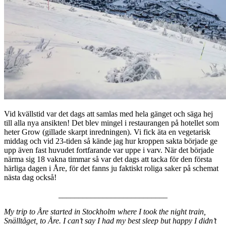
Vid kvällstid var det dags att samlas med hela gänget och säga hej
till alla nya ansikten! Det blev mingel i restaurangen på hotellet som
heter Grow (gillade skarpt inredningen). Vi fick äta en vegetarisk
middag och vid 23-tiden så kände jag hur kroppen sakta började ge
upp även fast huvudet fortfarande var uppe i varv. När det började
närma sig 18 vakna timmar så var det dags att tacka för den första
härliga dagen i Åre, för det fanns ju faktiskt roliga saker på schemat
nästa dag också!
___________________________
My trip to Åre started in Stockholm where I took the night train,
Snälltåget, to Åre. I can’t say I had my best sleep but happy I didn’t