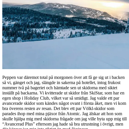
Peppen var däremot total på morgonen över att få ge sig ut i backen
så vi, gänget och jag, slängde in sakerna på hotellet, intog frukost
nummer två på bageriet och hämtade sen ut skidorna med siktet
inställt på backarna. Vi kvitterade ut skidor från SkiStar, som har en
egen shop i Holiday Club, vilket var så smidigt. Jag valde ett par
avancerade skidor som kändes något ovant i första åket, men vi kom
bra överens resten av resan. Det blev ett par Völkl-skidor som
parades ihop med mina pjäxor från Atomic. Jag älskar att hon som
skulle hjälpa mig med skidorna frågade om jag ville byta upp mig till
“Avancerad Plus” eftersom jag hade så bra utrustning i övrigt, men