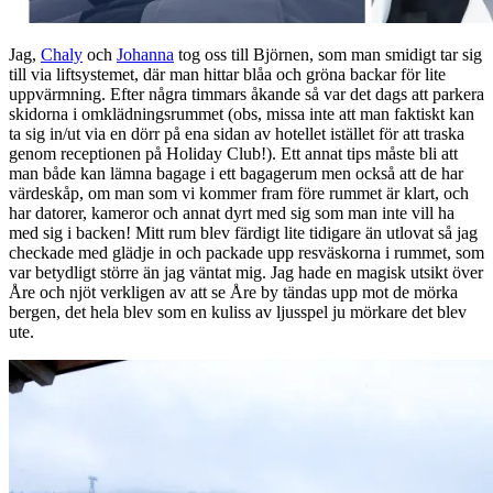
Jag,
Chaly
och
Johanna
tog oss till Björnen, som man smidigt tar sig
till via liftsystemet, där man hittar blåa och gröna backar för lite
uppvärmning. Efter några timmars åkande så var det dags att parkera
skidorna i omklädningsrummet (obs, missa inte att man faktiskt kan
ta sig in/ut via en dörr på ena sidan av hotellet istället för att traska
genom receptionen på Holiday Club!). Ett annat tips måste bli att
man både kan lämna bagage i ett bagagerum men också att de har
värdeskåp, om man som vi kommer fram före rummet är klart, och
har datorer, kameror och annat dyrt med sig som man inte vill ha
med sig i backen! Mitt rum blev färdigt lite tidigare än utlovat så jag
checkade med glädje in och packade upp resväskorna i rummet, som
var betydligt större än jag väntat mig. Jag hade en magisk utsikt över
Åre och njöt verkligen av att se Åre by tändas upp mot de mörka
bergen, det hela blev som en kuliss av ljusspel ju mörkare det blev
ute.