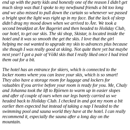
end up with the party kids and honestly one of the reason I didn’t get
much sleep was that I spoke to my newfound friends a bit too long
and we also missed to pull down the curtain so whenever we passed
a bright spot the light was right up in my face. But the lack of sleep
didn’t drag my mood down when we arrived to Åre. We took a
second breakfast at Åre Bageriet and then headed to Holiday Club,
our hotel, to get our skis. The ski shop, Skistar, is located inside the
hotel and it was so smooth the get the skis. I love that the girl
helping me out wanted to upgrade my skis to advances plus because
she though I was really good at skiing. Not quite there yet but maybe
next year! I got a pair of Völkl skis that I really liked once I had tried
them out for a bit.
The hotel has an entrance for skiers, which is connected to the
locker rooms where you can leave your skis, which is so smart!
They also have a storage room for luggage and lockers for
valuables if you arrive before your room is ready for you. Me, Chaly
and Johanna took the lift to Björnen to warm up in easier slopes
and after of couple of ours when our legs barely carried us we
headed back to Holiday Club. I checked in and got my room a bit
earlier then expected but instead of taking a nap I headed to the
swimming pool and sauna world they have at the hotel. I can really
recommend it, especially the sauna after a long day on the
mountain.