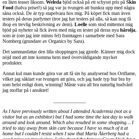
en liten teaser liksom.
Weleda
bjöd också på ett schysst pris på
Skin
Food
(halva priset!) så jag var ju tvungen att bunkra upp med några
såna också. De är typ stapelvara hos mig. På köpet fick man även
testers på deras parfymer (tror jag har testers på alla, så kan nog få
ihop en trevlig beskrivning av dem).
Loelle
som stod mittemot mig
bjöd på nyheter så fick även med mig en tester på deras nya
hårolja
,
som är (om jag inte minns fel) framtagen i samarbete med Sara
Nomberg (grundare av Organics by Sara).
Det sammanfattar den lilla shoppingen jag gjorde. Känner mig dock
nöjd med att inte komma hem med överväldigande mycket
produkter.
Annat kul man kunde göra var att få sin hy analyserad hos Oriflame,
vilket jag såklart var tvungen att göra, och jag hade typ hur bra hy
som helst enligt dom, winning! Måste vara all bra naturlig hudvård
jag moffar på i ansiktet!
_____________
As I have previously written about I attended Acadermia (not as a
visitor but as an exhibitor) but I had some time the last day to walk
around and look around. Which also resulted in some shopping… I
tried to stay away from skin care because I have so much of it at
home but I couldn’t resist when I saw that Maria Åkerberg had a