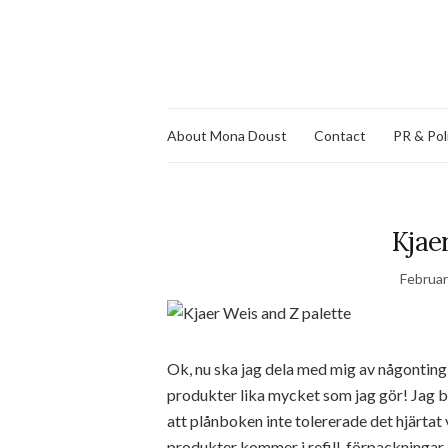
About Mona Doust
Contact
PR & Pol
Kjae
Februar
Ok, nu ska jag dela med mig av någonting 
produkter lika mycket som jag gör! Jag 
att plånboken inte tolererade det hjärtat v
produkter kommer i refill-förpackningar o