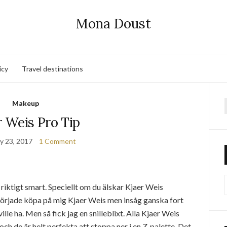
Mona Doust
icy
Travel destinations
Makeup
f
r Weis Pro Tip
y 23, 2017
1 Comment
riktigt smart. Speciellt om du älskar Kjaer Weis
började köpa på mig Kjaer Weis men insåg ganska fort
ille ha. Men så fick jag en snilleblixt. Alla Kjaer Weis
ch de är helt perfekta att stoppa ner i en Z-palette. Det