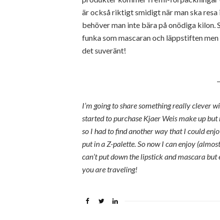
är också riktigt smidigt när man ska resa 
behöver man inte bära på onödiga kilon. Se
funka som mascaran och läppstiften men f
det suveränt!
_
I’m going to share something really clever wi
started to purchase Kjaer Weis make up but r
so I had to find another way that I could enjoy
put in a Z-palette. So now I can enjoy (almost
can’t put down the lipstick and mascara but ev
you are traveling!