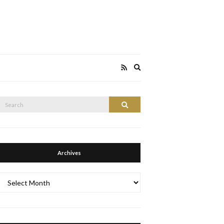
Expand
search
form
Search
Search
or:
Archives
Archives