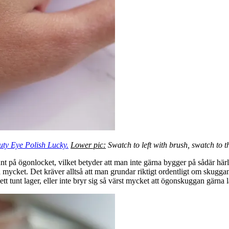
ty Eye Polish Lucky.
Lower pic:
Swatch to left with brush, swatch to th
å ögonlocket, vilket betyder att man inte gärna bygger på sådär härligt
ra mycket. Det kräver alltså att man grundar riktigt ordentligt om skuggan
 tunt lager, eller inte bryr sig så värst mycket att ögonskuggan gärna l