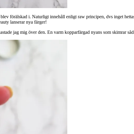
ev förälskad i. Naturligt innehåll enligt raw principen, dvs inget het
auty lanserar nya färger!
ade jag mig över den. En varm kopparfärgad nyans som skimrar sådär hä