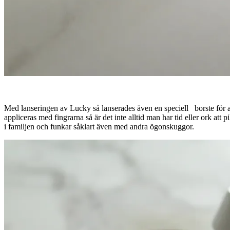
Med lanseringen av Lucky så lanserades även en speciell borste för 
appliceras med fingrarna så är det inte alltid man har tid eller ork att 
i familjen och funkar såklart även med andra ögonskuggor.