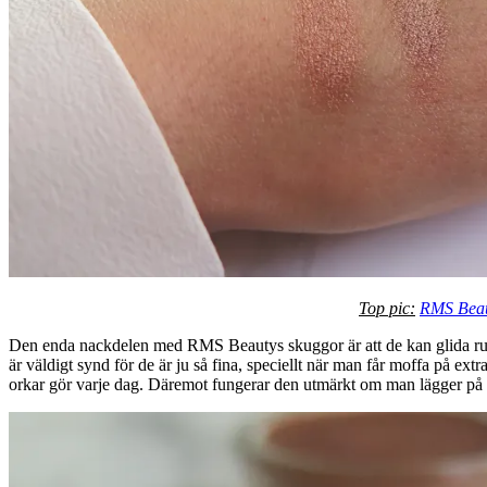
Top pic:
RMS Beau
Den enda nackdelen med RMS Beautys skuggor är att de kan glida runt p
är väldigt synd för de är ju så fina, speciellt när man får moffa på ext
orkar gör varje dag. Däremot fungerar den utmärkt om man lägger på ett