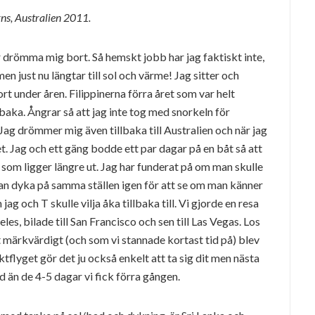
ns, Australien 2011.
 drömma mig bort. Så hemskt jobb har jag faktiskt inte,
men just nu längtar till sol och värme! Jag sitter och
jort under åren. Filippinerna förra året som var helt
llbaka. Ångrar så att jag inte tog med snorkeln för
Jag drömmer mig även tillbaka till Australien och när jag
vet. Jag och ett gäng bodde ett par dagar på en båt så att
 som ligger längre ut. Jag har funderat på om man skulle
an dyka på samma ställen igen för att se om man känner
ag och T skulle vilja åka tillbaka till. Vi gjorde en resa
eles, bilade till San Francisco och sen till Las Vegas. Los
t märkvärdigt (och som vi stannade kortast tid på) blev
ktflyget gör det ju också enkelt att ta sig dit men nästa
nd än de 4-5 dagar vi fick förra gången.