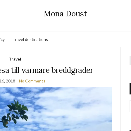
Mona Doust
icy
Travel destinations
Travel
f
a till varmare breddgrader
16, 2018
No Comments