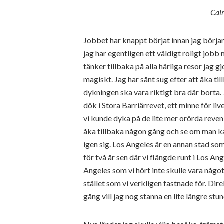
Cair
Jobbet har knappt börjat innan jag börjar
jag har egentligen ett väldigt roligt jobb 
tänker tillbaka på alla härliga resor jag g
magiskt. Jag har sånt sug efter att åka ti
dykningen ska vara riktigt bra där borta. 
dök i Stora Barriärrevet, ett minne för li
vi kunde dyka på de lite mer orörda reven
åka tillbaka någon gång och se om man k
igen sig. Los Angeles är en annan stad som j
för två år sen där vi flängde runt i Los Ang
Angeles som vi hört inte skulle vara någo
stället som vi verkligen fastnade för. Dire
gång vill jag nog stanna en lite längre stu