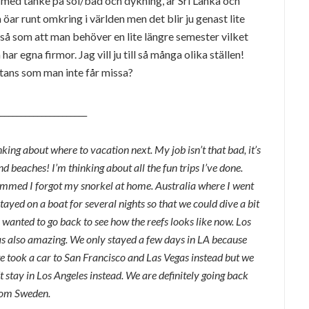
t med tanke på sol/bad och dykning, är Sri Lanka och
öar runt omkring i världen men det blir ju genast lite
ckså som att man behöver en lite längre semester vilket
har egna firmor. Jag vill ju till så många olika ställen!
tans som man inte får missa?
_____________________
ing about where to vacation next. My job isn’t that bad, it’s
nd beaches! I’m thinking about all the fun trips I’ve done.
bummed I forgot my snorkel at home. Australia where I went
tayed on a boat for several nights so that we could dive a bit
 wanted to go back to see how the reefs looks like now. Los
was also amazing. We only stayed a few days in LA because
we took a car to San Francisco and Las Vegas instead but we
 stay in Los Angeles instead. We are definitely going back
from Sweden.