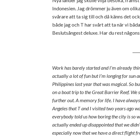
Nya länder jag skulle vilja besöka, främs
Indonesien. Jag drömmer ju även om olika 
svårare att ta sig till och då känns det o
både jag och T har svårt att ta när vi båda 
Beslutsångest deluxe. Har du rest någons
____
Work has barely started and I’m already think
actually a lot of fun but I’m longing for sun a
Philippines last year that was magical. So 
on a boat trip to the Great Barrier Reef. We s
further out. A memory for life. I have always
Angeles that T and I visited two years ago 
everybody told us how boring the city is so 
actually ended up disappointed that we didn’t
especially now that we have a direct flight 