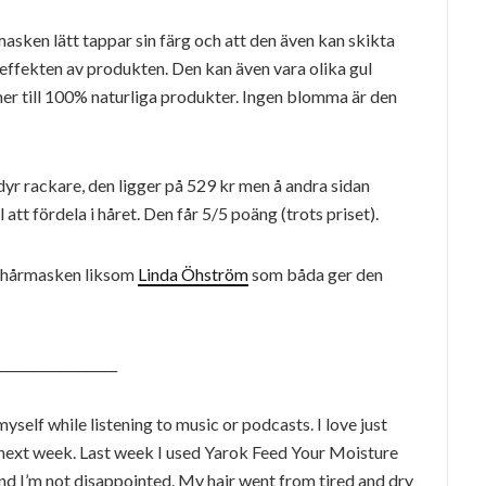
masken lätt tappar sin färg och att den även kan skikta
e effekten av produkten. Den kan även vara olika gul
mer till 100% naturliga produkter. Ingen blomma är den
r rackare, den ligger på 529 kr men å andra sidan
tt fördela i håret. Den får 5/5 poäng (trots priset).
t hårmasken liksom
Linda Öhström
som båda ger den
__________________
self while listening to music or podcasts. I love just
r next week. Last week I used Yarok Feed Your Moisture
And I’m not disappointed. My hair went from tired and dry