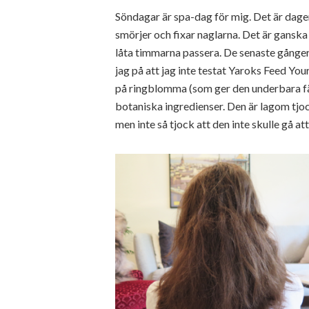
Söndagar är spa-dag för mig. Det är dagen
smörjer och fixar naglarna. Det är ganska
låta timmarna passera. De senaste gånge
jag på att jag inte testat Yaroks Feed Yo
på ringblomma (som ger den underbara fä
botaniska ingredienser. Den är lagom tjock
men inte så tjock att den inte skulle gå att