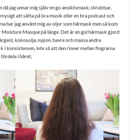
 då jag unnar mig själv en go ansiktsmask, skrubbar,
 mysigt att sätta på bra musik eller en bra podcast och
rna har jag använt mig av oljor som hårmask men så kom
ur Moisture Masque på länge. Det är en gul hårmask gjord
rgen), kokosolja, nypon, havre och massa andra
 i konsistensen, inte så att den rinner mellan fingrarna
 fördela i håret.