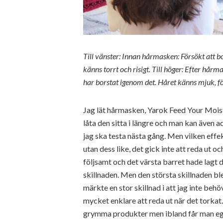
Till vänster: Innan hårmasken: Försökt att 
känns torrt och risigt. Till höger: Efter hårm
har borstat igenom det. Håret känns mjuk, fö
Jag lät hårmasken, Yarok Feed Your Moist
låta den sitta i längre och man kan även a
jag ska testa nästa gång. Men vilken effe
utan dess like, det gick inte att reda ut o
följsamt och det värsta barret hade lagt di
skillnaden. Men den största skillnaden bl
märkte en stor skillnad i att jag inte be
mycket enklare att reda ut när det torkat
grymma produkter men ibland får man e