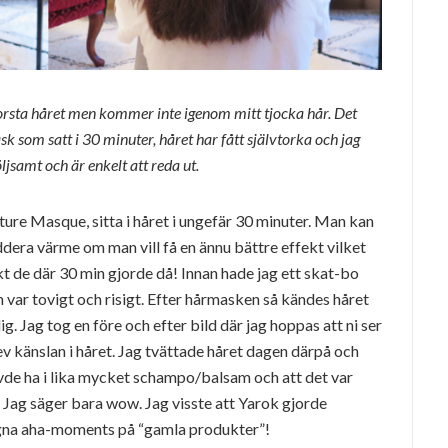
borsta håret men kommer inte igenom mitt tjocka hår. Det
ask som satt i 30 minuter, håret har fått självtorka och jag
ljsamt och är enkelt att reda ut.
ure Masque, sitta i håret i ungefär 30 minuter. Man kan
ddera värme om man vill få en ännu bättre effekt vilket
kt de där 30 min gjorde då! Innan hade jag ett skat-bo
ch var tovigt och risigt. Efter hårmasken så kändes håret
g. Jag tog en före och efter bild där jag hoppas att ni ser
ev känslan i håret. Jag tvättade håret dagen därpå och
hövde ha i lika mycket schampo/balsam och att det var
. Jag säger bara wow. Jag visste att Yarok gjorde
gna aha-moments på “gamla produkter”!