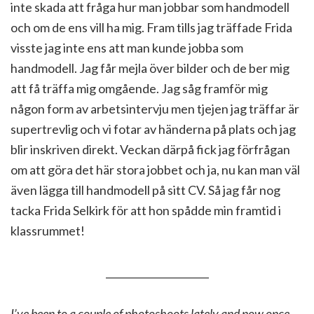
inte skada att fråga hur man jobbar som handmodell
och om de ens vill ha mig. Fram tills jag träffade Frida
visste jag inte ens att man kunde jobba som
handmodell. Jag får mejla över bilder och de ber mig
att få träffa mig omgående. Jag såg framför mig
någon form av arbetsintervju men tjejen jag träffar är
supertrevlig och vi fotar av händerna på plats och jag
blir inskriven direkt. Veckan därpå fick jag förfrågan
om att göra det här stora jobbet och ja, nu kan man väl
även lägga till handmodell på sitt CV. Så jag får nog
tacka Frida Selkirk för att hon spådde min framtid i
klassrummet!
_____________________
I’ve been to a couple of photoshoots lately and now once