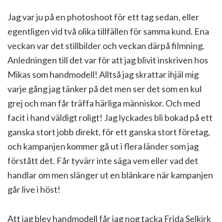
Jag var ju på en photoshoot för ett tag sedan, eller
egentligen vid två olika tillfällen för samma kund. Ena
veckan var det stillbilder och veckan därpå filmning.
Anledningen till det var för att jag blivit inskriven hos
Mikas som handmodell! Alltså jag skrattar ihjäl mig
varje gång jag tänker på det men ser det som en kul
grej och man får träffa härliga människor. Och med
facit i hand väldigt roligt! Jag lyckades bli bokad på ett
ganska stort jobb direkt, för ett ganska stort företag,
och kampanjen kommer gå ut i flera länder som jag
förstått det. Får tyvärr inte säga vem eller vad det
handlar om men slänger ut en blänkare när kampanjen
går live i höst!
Att jag blev handmodell får jag nog tacka Frida Selkirk