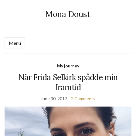
Mona Doust
Menu
Ex
se
fo
My journey
När Frida Selkirk spådde min
framtid
June 30, 2017
2 Comments