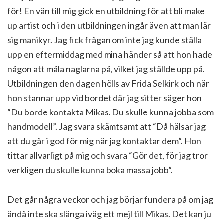
för! En vän till mig gick en utbildning för att bli make
up artist och i den utbildningen ingår även att man lär
sig manikyr. Jag fick frågan om inte jag kunde ställa
upp en eftermiddag med mina händer så att hon hade
någon att måla naglarna på, vilket jag ställde upp på.
Utbildningen den dagen hölls av Frida Selkirk och när
hon stannar upp vid bordet där jag sitter säger hon
“Du borde kontakta Mikas. Du skulle kunna jobba som
handmodell”. Jag svara skämtsamt att “Då hälsar jag
att du går i god för mig när jag kontaktar dem”. Hon
tittar allvarligt på mig och svara “Gör det, för jag tror
verkligen du skulle kunna boka massa jobb”.
Det går några veckor och jag börjar fundera på om jag
ändå inte ska slänga iväg ett mejl till Mikas. Det kan ju