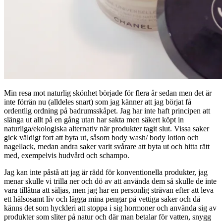
Min resa mot naturlig skönhet började för flera år sedan men det är
inte förrän nu (alldeles snart) som jag känner att jag börjat få
ordentlig ordning på badrumsskåpet. Jag har inte haft principen att
slänga ut allt på en gång utan har sakta men säkert köpt in
naturliga/ekologiska alternativ när produkter tagit slut. Vissa saker
gick väldigt fort att byta ut, såsom body wash/ body lotion och
nagellack, medan andra saker varit svårare att byta ut och hitta rätt
med, exempelvis hudvård och schampo.
Jag kan inte påstå att jag är rädd för konventionella produkter, jag
menar skulle vi trilla ner och dö av att använda dem så skulle de inte
vara tillåtna att säljas, men jag har en personlig strävan efter att leva
ett hälsosamt liv och lägga mina pengar på vettiga saker och då
känns det som hyckleri att stoppa i sig hormoner och använda sig av
produkter som sliter på natur och där man betalar för vatten, snygg