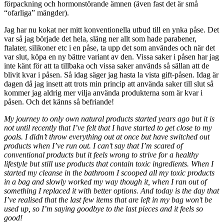
förpackning och hormonstörande ämnen (även fast det är små
“ofarliga” mängder).
Jag har nu kokat ner mitt konventionella utbud till en ynka påse. Det
var så jag började det hela, släng ner allt som hade parabener,
ftalater, silikoner etc i en påse, ta upp det som användes och när det
var slut, köpa en ny bättre variant av den. Vissa saker i påsen har jag
inte känt för att ta tillbaka och vissa saker används så sällan att de
blivit kvar i påsen. Så idag säger jag hasta la vista gift-påsen. Idag är
dagen då jag insett att trots min princip att använda saker till slut så
kommer jag aldrig mer vilja använda produkterna som är kvar i
påsen. Och det känns så befriande!
My journey to only own natural products started years ago but it is
not until recently that I’ve felt that I have started to get close to my
goals. I didn’t throw everything out at once but have switched out
products when I’ve run out. I can’t say that I’m scared of
conventional products but it feels wrong to strive for a healthy
lifestyle but still use products that contain toxic ingredients. When I
started my cleanse in the bathroom I scooped all my toxic products
in a bag and slowly worked my way though it, when I ran out of
something I replaced it with better options. And today is the day that
I’ve realised that the last few items that are left in my bag won’t be
used up, so I’m saying goodbye to the last pieces and it feels so
good!