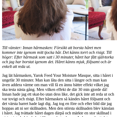
Till vänster: Innan hårmasken: Försökt att borsta håret men
kommer inte igenom mitt tjocka hår. Det känns torrt och risigt. Till
höger: Efter hårmask som satt i 30 minuter, håret har fått självtorka
och jag har borstat igenom det. Håret känns mjuk, följsamt och är
enkelt att reda ut.
Jag lät hårmasken, Yarok Feed Your Moisture Masque, sitta i håret i
ungefär 30 minuter. Man kan låta den sitta i längre och man kan
även addera värme om man vill få en ännu bättre effekt vilket jag
ska testa nästa gång. Men vilken effekt de där 30 min gjorde då!
Innan hade jag ett skat-bo utan dess like, det gick inte att reda ut och
var tovigt och risigt. Efter hårmasken så kändes håret följsamt och
det värsta barret hade lagt dig. Jag tog en före och efter bild där jag
hoppas att ni ser skillnaden. Men den största skillnaden blev känslan
i håret. Jag tvättade håret dagen därpå och märkte en stor skillnad i