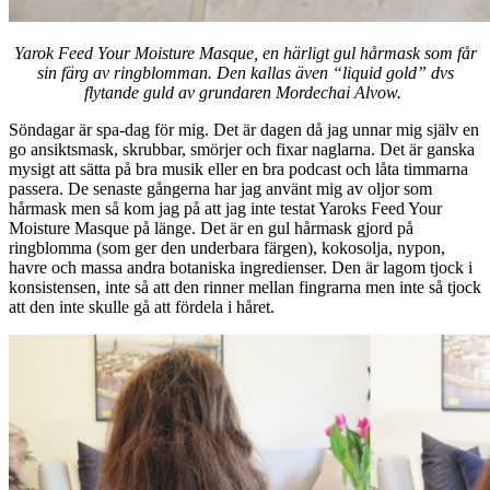
Yarok Feed Your Moisture Masque, en härligt gul hårmask som får
sin färg av ringblomman. Den kallas även “liquid gold” dvs
flytande guld av grundaren Mordechai Alvow.
Söndagar är spa-dag för mig. Det är dagen då jag unnar mig själv en
go ansiktsmask, skrubbar, smörjer och fixar naglarna. Det är ganska
mysigt att sätta på bra musik eller en bra podcast och låta timmarna
passera. De senaste gångerna har jag använt mig av oljor som
hårmask men så kom jag på att jag inte testat Yaroks Feed Your
Moisture Masque på länge. Det är en gul hårmask gjord på
ringblomma (som ger den underbara färgen), kokosolja, nypon,
havre och massa andra botaniska ingredienser. Den är lagom tjock i
konsistensen, inte så att den rinner mellan fingrarna men inte så tjock
att den inte skulle gå att fördela i håret.