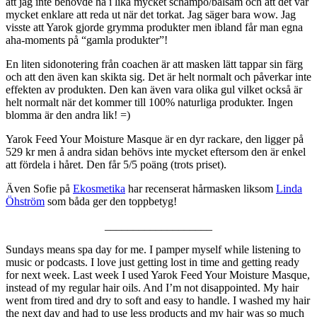
att jag inte behövde ha i lika mycket schampo/balsam och att det var
mycket enklare att reda ut när det torkat. Jag säger bara wow. Jag
visste att Yarok gjorde grymma produkter men ibland får man egna
aha-moments på “gamla produkter”!
En liten sidonotering från coachen är att masken lätt tappar sin färg
och att den även kan skikta sig. Det är helt normalt och påverkar inte
effekten av produkten. Den kan även vara olika gul vilket också är
helt normalt när det kommer till 100% naturliga produkter. Ingen
blomma är den andra lik! =)
Yarok Feed Your Moisture Masque är en dyr rackare, den ligger på
529 kr men å andra sidan behövs inte mycket eftersom den är enkel
att fördela i håret. Den får 5/5 poäng (trots priset).
Även Sofie på
Ekosmetika
har recenserat hårmasken liksom
Linda
Öhström
som båda ger den toppbetyg!
___________________
Sundays means spa day for me. I pamper myself while listening to
music or podcasts. I love just getting lost in time and getting ready
for next week. Last week I used Yarok Feed Your Moisture Masque,
instead of my regular hair oils. And I’m not disappointed. My hair
went from tired and dry to soft and easy to handle. I washed my hair
the next day and had to use less products and my hair was so much