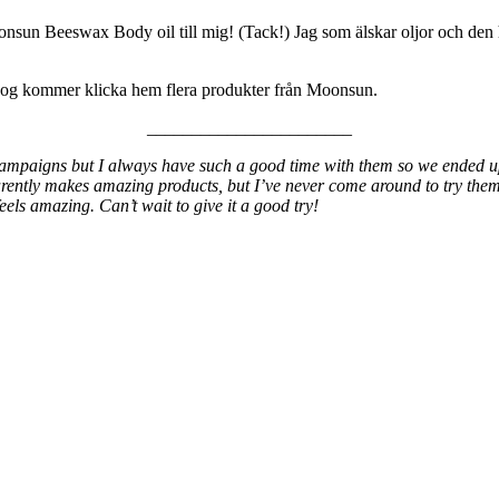
Moonsun Beeswax Body oil till mig! (Tack!) Jag som älskar oljor och de
 nog kommer klicka hem flera produkter från Moonsun.
_______________________
campaigns but I always have such a good time with them so we ended up
arently makes amazing products, but I’ve never come around to try them.
feels amazing. Can’t wait to give it a good try!