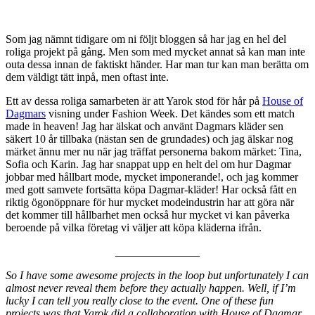
Som jag nämnt tidigare om ni följt bloggen så har jag en hel del
roliga projekt på gång. Men som med mycket annat så kan man inte
outa dessa innan de faktiskt händer. Har man tur kan man berätta om
dem väldigt tätt inpå, men oftast inte.
Ett av dessa roliga samarbeten är att Yarok stod för hår på
House of
Dagmars
visning under Fashion Week. Det kändes som ett match
made in heaven! Jag har älskat och använt Dagmars kläder sen
säkert 10 år tillbaka (nästan sen de grundades) och jag älskar nog
märket ännu mer nu när jag träffat personerna bakom märket: Tina,
Sofia och Karin. Jag har snappat upp en helt del om hur Dagmar
jobbar med hållbart mode, mycket imponerande!, och jag kommer
med gott samvete fortsätta köpa Dagmar-kläder! Har också fått en
riktig ögonöppnare för hur mycket modeindustrin har att göra när
det kommer till hållbarhet men också hur mycket vi kan påverka
beroende på vilka företag vi väljer att köpa kläderna ifrån.
_______________
So I have some awesome projects in the loop but unfortunately I can
almost never reveal them before they actually happen. Well, if I’m
lucky I can tell you really close to the event. One of these fun
projects was that Yarok did a collaboration with House of Dagmar