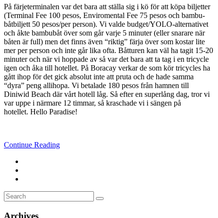
På färjeterminalen var det bara att ställa sig i kö för att köpa biljetter
(Terminal Fee 100 pesos, Enviromental Fee 75 pesos och bambu-
båtbiljett 50 pesos/per person). Vi valde budget/YOLO-alternativet
och åkte bambubåt över som går varje 5 minuter (eller snarare när
båten är full) men det finns även “riktig” färja över som kostar lite
mer per person och inte går lika ofta. Båtturen kan väl ha tagit 15-20
minuter och när vi hoppade av så var det bara att ta tag i en tricycle
igen och åka till hotellet. På Boracay verkar de som kör tricycles ha
gått ihop för det gick absolut inte att pruta och de hade samma
“dyra” peng allihopa. Vi betalade 180 pesos från hamnen till
Diniwid Beach där vårt hotell låg. Så efter en superlång dag, tror vi
var uppe i närmare 12 timmar, så kraschade vi i sängen på
hotellet. Hello Paradise!
Continue Reading
Search
Search
for:
Archives