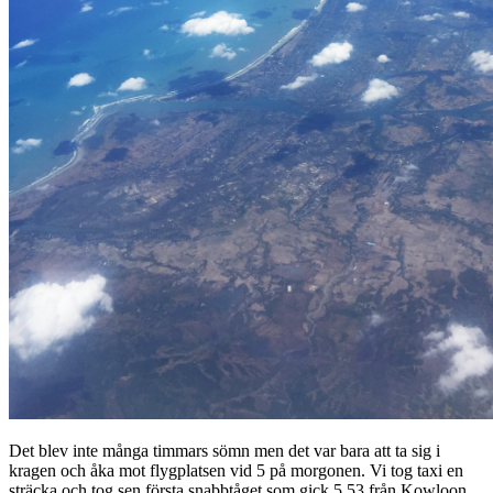
Det blev inte många timmars sömn men det var bara att ta sig i
kragen och åka mot flygplatsen vid 5 på morgonen. Vi tog taxi en
sträcka och tog sen första snabbtåget som gick 5.53 från Kowloon