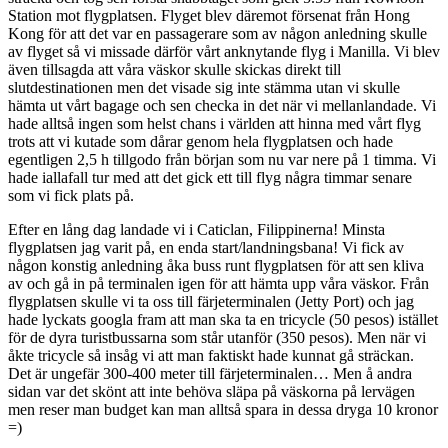
Station mot flygplatsen. Flyget blev däremot försenat från Hong
Kong för att det var en passagerare som av någon anledning skulle
av flyget så vi missade därför vårt anknytande flyg i Manilla. Vi blev
även tillsagda att våra väskor skulle skickas direkt till
slutdestinationen men det visade sig inte stämma utan vi skulle
hämta ut vårt bagage och sen checka in det när vi mellanlandade. Vi
hade alltså ingen som helst chans i världen att hinna med vårt flyg
trots att vi kutade som dårar genom hela flygplatsen och hade
egentligen 2,5 h tillgodo från början som nu var nere på 1 timma. Vi
hade iallafall tur med att det gick ett till flyg några timmar senare
som vi fick plats på.
Efter en lång dag landade vi i Caticlan, Filippinerna! Minsta
flygplatsen jag varit på, en enda start/landningsbana! Vi fick av
någon konstig anledning åka buss runt flygplatsen för att sen kliva
av och gå in på terminalen igen för att hämta upp våra väskor. Från
flygplatsen skulle vi ta oss till färjeterminalen (Jetty Port) och jag
hade lyckats googla fram att man ska ta en tricycle (50 pesos) istället
för de dyra turistbussarna som står utanför (350 pesos). Men när vi
åkte tricycle så insåg vi att man faktiskt hade kunnat gå sträckan.
Det är ungefär 300-400 meter till färjeterminalen… Men å andra
sidan var det skönt att inte behöva släpa på väskorna på lervägen
men reser man budget kan man alltså spara in dessa dryga 10 kronor
=)