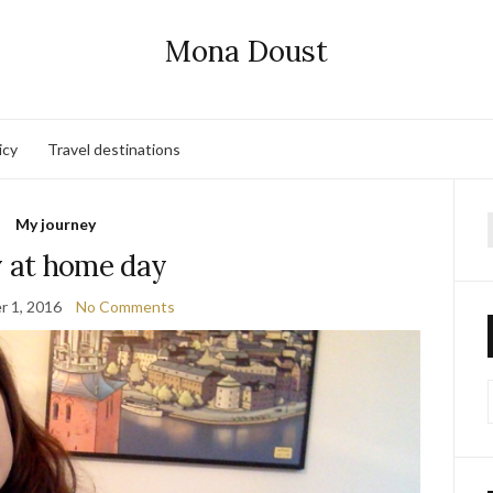
Mona Doust
icy
Travel destinations
My journey
f
y at home day
 1, 2016
No Comments