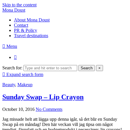
Skip to the content
Mona Doust
About Mona Doust
Contact
PR & Policy
Travel destinations
Menu
Search for:
Search
×
Expand search form
Beauty
,
Makeup
Sunday Swap – Lip Crayon
October 10, 2016
No Comments
Jag missade helt att lägga upp denna igår, så det blir en Sunday
Swap på en måndag! Den här veckan vill jag tipsa om något
trendigt, färgglatt och en budgetprodukt i necessären: lip crayons!