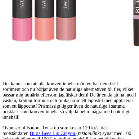
Det känns som att alla konventionella märken har dem i sitt
sortiment och nu börjar även de naturliga alternativen bli fler, vilket
passar mig utmärkt eftersom jag älskar dem! De är enkla att ha med i
väskan, krämig formula och funkar som ett läppstift men appliceras
som ett läppcerat! Prismässigt ligger även de naturliga i samma
prisklass som konventionella så välj då hellre några med naturligt
innehåll!
Ovan ser ni Isadora Twist up som kostar 129 kr/st där
motståndaren
Burts Bees Lip Crayon
(
reklamlänk
) synar med 100
kr/st och höjer med 100% naturligt innehåll! Jag vet vilken jag