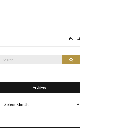
Expand
search
form
Search
Search
or:
Archives
Archives