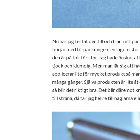
Nu har jag testat den till och från i ett p
börjar med förpackningen; en lagom stor
den är på tok för stor. Jag hade önskat at
tjock och klumpig. Men man lär sig att ha
applicerar lite för mycket produkt så man 
många gånger. Själva produkten är lite åt 
så blir det riktigt bra. Det blir däremot 
till stråna, då tar jag hellre till naglarna el