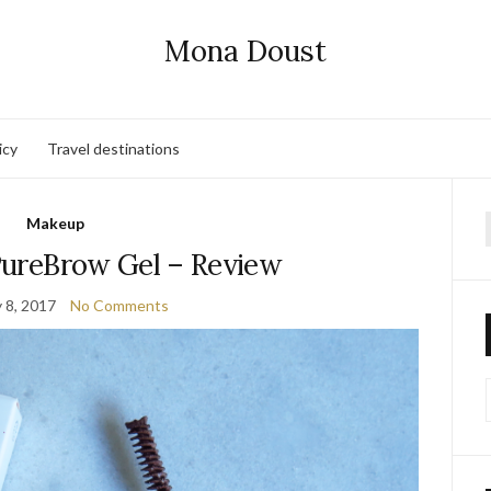
Mona Doust
icy
Travel destinations
Makeup
f
 PureBrow Gel – Review
 8, 2017
No Comments