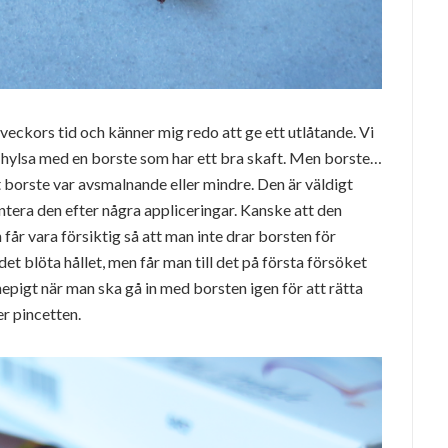
ar veckors tid och känner mig redo att ge ett utlåtande. Vi
 hylsa med en borste som har ett bra skaft. Men borste…
t borste var avsmalnande eller mindre. Den är väldigt
ntera den efter några appliceringar. Kanske att den
får vara försiktig så att man inte drar borsten för
det blöta hållet, men får man till det på första försöket
knepigt när man ska gå in med borsten igen för att rätta
ler pincetten.