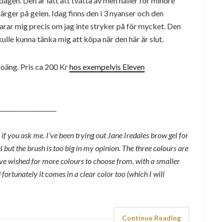
agen. Den är lätt att tvätta av men håller för mindre
ärger på gelen. Idag finns den i 3 nyanser och den
larar mig precis om jag inte stryker på för mycket. Den
lle kunna tänka mig att köpa när den här är slut.
oäng. Pris ca 200 Kr
hos exempelvis Eleven
___________________
 you ask me. I’ve been trying out Jane Iredales brow gel for
l but the brush is too big in my opinion. The three colours are
have wished for more colours to choose from, with a smaller
d fortunately it comes in a clear color too (which I will
Continue Reading