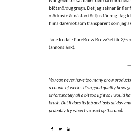
När gelen torkat håller den däremot hela d
blötsnö/duggregn. Det jag saknar är fler f
mörkaste är nästan för ljus för mig. Jag k
finns däremot som transparent som jag sku
Jane Iredale PureBrow BrowGel får 3/5 p
(annonslänk).
__
You can never have too many brow products if
a couple of weeks. It’s a good quality brow ge
unfortunately all a bit too light so I would 
brush. But it does its job and lasts all day an
probably try when I’ve used up this one).