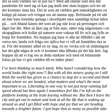
det så som världen ser ut just nu?! Med allt elände som den här
pandemin för med sig så kan jag ändå inte sluta hoppas och tro att
det kommer sluta bra. Det är som att världen gett mänskligheten en
knäpp på näsan och tvingat oss att stanna upp. Befriande på ett sätt
att inte bara fortsätta springa i ekorrhjulet men samtidigt tickar tiden
på… och ibland känns det som att jag står kvar på perrongen och
tåget har åkt. Men så åker jag ut från stan, sätter mig någonstans i en
skogsglänta och kollar på naturen som vaknar till liv och jag fylls av
hopp för framtiden. Nu hoppas jag bara vi alla tar tillfället i akt att
varva ner, landa och fråga oss själva hur vi vill att framtiden ska se
ut. För det kommer alltid en ny dag, en ny vecka och så småningom
har det gått några år och vi kommer titta tillbaka på det här året. Jag
hoppas då att vi tog oss ur detta starkare och med ett brinnande
fokus på hur vi gör världen till en bättre plats!
I’ve been thinking so much lately. Who hasn’t considering how the
world looks like right now?! But with all this misery going on I still
think the world has given us a chance to stop for a second and think
about where we are headed, what matters and what’s the most
important to us. Liberating in one way to not just keep running full
speed ahead but then again I sometimes feel like I’m left on the
platform looking at the train leaving without me. But then I leave the
city and get out in nature and look at all the life that is waking up
around us and I get filled with hope and joy that we are heading
towards a brighter future. I just hope that as many as possible take