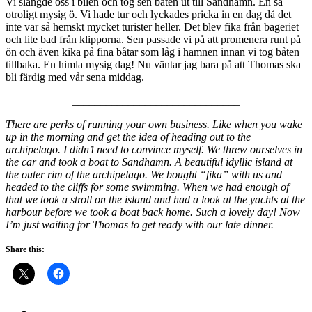
Vi slängde oss i bilen och tog sen båten ut till Sandhamn. En så
otroligt mysig ö. Vi hade tur och lyckades pricka in en dag då det
inte var så hemskt mycket turister heller. Det blev fika från bageriet
och lite bad från klipporna. Sen passade vi på att promenera runt på
ön och även kika på fina båtar som låg i hamnen innan vi tog båten
tillbaka. En himla mysig dag! Nu väntar jag bara på att Thomas ska
bli färdig med vår sena middag.
______________________________
There are perks of running your own business. Like when you wake
up in the morning and get the idea of heading out to the
archipelago. I didn’t need to convince myself. We threw ourselves in
the car and took a boat to Sandhamn. A beautiful idyllic island at
the outer rim of the archipelago. We bought “fika” with us and
headed to the cliffs for some swimming. When we had enough of
that we took a stroll on the island and had a look at the yachts at the
harbour before we took a boat back home. Such a lovely day! Now
I’m just waiting for Thomas to get ready with our late dinner.
Share this: