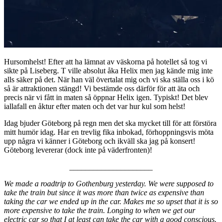
Hursomhelst! Efter att ha lämnat av väskorna på hotellet så tog vi
sikte på Liseberg. T ville absolut åka Helix men jag kände mig inte
alls säker på det. När han väl övertalat mig och vi ska ställa oss i kö
så är attraktionen stängd! Vi bestämde oss därför för att äta och
precis när vi fått in maten så öppnar Helix igen. Typiskt! Det blev
iallafall en åktur efter maten och det var hur kul som helst!
Idag bjuder Göteborg på regn men det ska mycket till för att förstöra
mitt humör idag. Har en trevlig fika inbokad, förhoppningsvis möta
upp några vi känner i Göteborg och ikväll ska jag på konsert!
Göteborg levererar (dock inte på väderfronten)!
_____________________
We made a roadtrip to Gothenburg yesterday. We were supposed to
take the train but since it was more than twice as expensive than
taking the car we ended up in the car. Makes me so upset that it is so
more expensive to take the train. Longing to when we get our
electric car so that I at least can take the car with a good conscious.