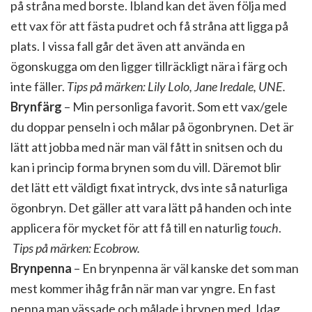
på stråna med borste. Ibland kan det även följa med
ett vax för att fästa pudret och få stråna att ligga på
plats. I vissa fall går det även att använda en
ögonskugga om den ligger tillräckligt nära i färg och
inte fäller.
Tips på märken: Lily Lolo, Jane Iredale, UNE.
Brynfärg
– Min personliga favorit. Som ett vax/gele
du doppar penseln i och målar på ögonbrynen. Det är
lätt att jobba med när man väl fått in snitsen och du
kan i princip forma brynen som du vill. Däremot blir
det lätt ett väldigt fixat intryck, dvs inte så naturliga
ögonbryn. Det gäller att vara lätt på handen och inte
applicera för mycket för att få till en naturlig
touch
.
Tips på märken: Ecobrow.
Brynpenna
– En brynpenna är väl kanske det som man
mest kommer ihåg från när man var yngre. En fast
penna man vässade och målade i brynen med. Idag