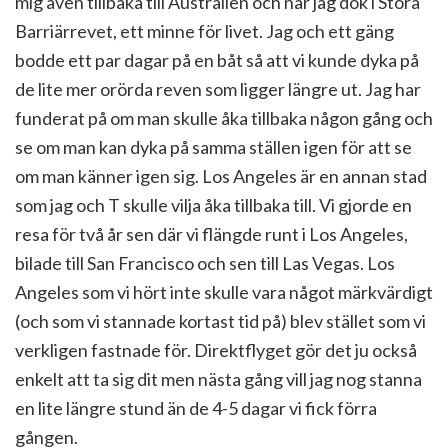
mig även tillbaka till Australien och när jag dök i Stora
Barriärrevet, ett minne för livet. Jag och ett gäng
bodde ett par dagar på en båt så att vi kunde dyka på
de lite mer orörda reven som ligger längre ut. Jag har
funderat på om man skulle åka tillbaka någon gång och
se om man kan dyka på samma ställen igen för att se
om man känner igen sig. Los Angeles är en annan stad
som jag och T skulle vilja åka tillbaka till. Vi gjorde en
resa för två år sen där vi flängde runt i Los Angeles,
bilade till San Francisco och sen till Las Vegas. Los
Angeles som vi hört inte skulle vara något märkvärdigt
(och som vi stannade kortast tid på) blev stället som vi
verkligen fastnade för. Direktflyget gör det ju också
enkelt att ta sig dit men nästa gång vill jag nog stanna
en lite längre stund än de 4-5 dagar vi fick förra
gången.