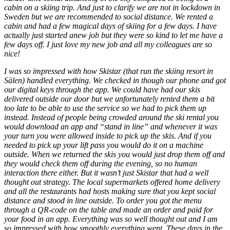
cabin on a skiing trip. And just to clarify we are not in lockdown in
Sweden but we are recommended to social distance. We rented a
cabin and had a few magical days of skiing for a few days. I have
actually just started anew job but they were so kind to let me have a
few days off. I just love my new job and all my colleagues are so
nice!
I was so impressed with how Skistar (that run the skiing resort in
Sälen) handled everything. We checked in though our phone and got
our digital keys through the app. We could have had our skis
delivered outside our door but we unfortunately rented them a bit
too late to be able to use the service so we had to pick them up
instead. Instead of people being crowded around the ski rental you
would download an app and “stand in line” and whenever it was
your turn you were allowed inside to pick up the skis. And if you
needed to pick up your lift pass you would do it on a machine
outside. When we returned the skis you would just drop them off and
they would check them off during the evening, so no human
interaction there either. But it wasn’t just Skistar that had a well
thought out strategy. The local supermarkets offered home delivery
and all the restaurants had hosts making sure that you kept social
distance and stood in line outside. To order you got the menu
through a QR-code on the table and made an order and paid for
your food in an app. Everything was so well thought out and I am
so impressed with how smoothly everything went. These days in the