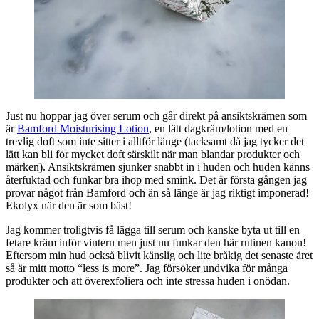
Just nu hoppar jag över serum och går direkt på ansiktskrämen som
är
Bamford Moisturising Lotion
, en lätt dagkräm/lotion med en
trevlig doft som inte sitter i alltför länge (tacksamt då jag tycker det
lätt kan bli för mycket doft särskilt när man blandar produkter och
märken). Ansiktskrämen sjunker snabbt in i huden och huden känns
återfuktad och funkar bra ihop med smink. Det är första gången jag
provar något från Bamford och än så länge är jag riktigt imponerad!
Ekolyx när den är som bäst!
Jag kommer troligtvis få lägga till serum och kanske byta ut till en
fetare kräm inför vintern men just nu funkar den här rutinen kanon!
Eftersom min hud också blivit känslig och lite bråkig det senaste året
så är mitt motto “less is more”. Jag försöker undvika för många
produkter och att överexfoliera och inte stressa huden i onödan.