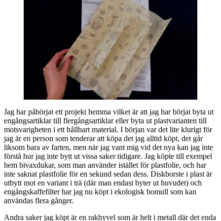
Jag har påbörjat ett projekt hemma vilket är att jag har börjat byta ut
engångsartiklar till flergångsartiklar eller byta ut plastvarianten till
motsvarigheten i ett hållbart material. I början var det lite klurigt för
jag är en person som tenderar att köpa det jag alltid köpt, det går
liksom bara av farten, men när jag vant mig vid det nya kan jag inte
förstå hur jag inte bytt ut vissa saker tidigare. Jag köpte till exempel
hem bivaxdukar, som man använder istället för plastfolie, och har
inte saknat plastfolie för en sekund sedan dess. Diskborste i plast är
utbytt mot en variant i trä (där man endast byter ut huvudet) och
engångskaffefilter har jag nu köpt i ekologisk bomull som kan
användas flera gånger.
Andra saker jag köpt är en rakhyvel som är helt i metall där det enda