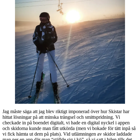
Jag måste säga att jag blev riktigt imponerad över hur Skistar har
hittat lösningar på att minska trängsel och smittspridning. Vi
checkade in på boendet digitalt, vi hade en digital nyckel i appen
och skidorna kunde man fått utkörda (men vi bokade för tätt inpå så
vi fick hämta ut dem på plats). Vid utlämningen av skidor laddade
man ner en app där man “ställde sig i kö”, så vi satt i bilen tills det