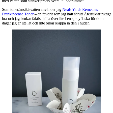
med vatten som stänker precis överallt i badrummet.
Som toner/ansiktsvatten använder jag
Neals Yards Remedies
Frankincense Toner
– en favorit som jag haft förut! Återfuktar riktigt
bra och jag brukar faktist hälla över lite i en sprayflaska för dom
dagar jag är lite lat och inte orkar klappa in den i huden.