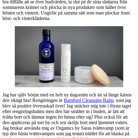
bra tillfälle att se över hudvården, ta slut på de sista slattarna från
sommarens krämer och plocka in nya produkter som håller över
hösten och vintern. Ungefär på samma sätt som man plockar fram
höst- och vinterkläderna.
Jag har själv börjat med en helt ny dagsrutin och än så länge känns
den riktigt bra! Rengöringen är
Bamford Cleansing Balm
, som jag
blev så positivt överraskad över! Jag sträcker mig inte i första taget
efter rengöringsbalms men den här smälter in i huden, är lätt att
tvätta bort och lämnar ingen fet hinna efter sig! Plus också för att
den appliceras på torr hy och sen sköljs bort med ljummet vatten.
Jag brukar använda mig av Organics by Saras tvättsvamp (som är
typ den bästa tvättsvampen som jag testat) istället för att blaska på