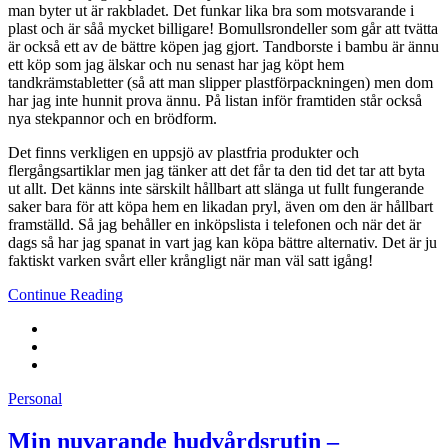
man byter ut är rakbladet. Det funkar lika bra som motsvarande i
plast och är såå mycket billigare! Bomullsrondeller som går att tvätta
är också ett av de bättre köpen jag gjort. Tandborste i bambu är ännu
ett köp som jag älskar och nu senast har jag köpt hem
tandkrämstabletter (så att man slipper plastförpackningen) men dom
har jag inte hunnit prova ännu. På listan inför framtiden står också
nya stekpannor och en brödform.
Det finns verkligen en uppsjö av plastfria produkter och
flergångsartiklar men jag tänker att det får ta den tid det tar att byta
ut allt. Det känns inte särskilt hållbart att slänga ut fullt fungerande
saker bara för att köpa hem en likadan pryl, även om den är hållbart
framställd. Så jag behåller en inköpslista i telefonen och när det är
dags så har jag spanat in vart jag kan köpa bättre alternativ. Det är ju
faktiskt varken svårt eller krångligt när man väl satt igång!
Continue Reading
Personal
Min nuvarande hudvårdsrutin –