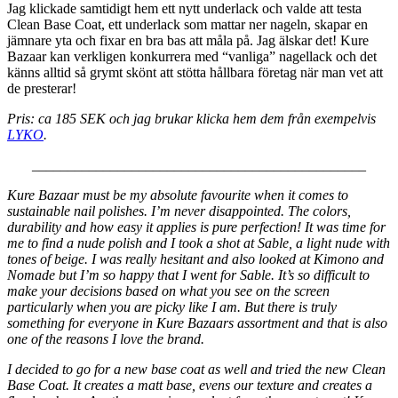
Jag klickade samtidigt hem ett nytt underlack och valde att testa
Clean Base Coat, ett underlack som mattar ner nageln, skapar en
jämnare yta och fixar en bra bas att måla på. Jag älskar det! Kure
Bazaar kan verkligen konkurrera med “vanliga” nagellack och det
känns alltid så grymt skönt att stötta hållbara företag när man vet att
de presterar!
Pris: ca 185 SEK och jag brukar klicka hem dem från exempelvis
LYKO
.
_______________________________________________
Kure Bazaar must be my absolute favourite when it comes to
sustainable nail polishes. I’m never disappointed. The colors,
durability and how easy it applies is pure perfection! It was time for
me to find a nude polish and I took a shot at Sable, a light nude with
tones of beige. I was really hesitant and also looked at Kimono and
Nomade but I’m so happy that I went for Sable. It’s so difficult to
make your decisions based on what you see on the screen
particularly when you are picky like I am. But there is truly
something for everyone in Kure Bazaars assortment and that is also
one of the reasons I love the brand.
I decided to go for a new base coat as well and tried the new Clean
Base Coat. It creates a matt base, evens our texture and creates a