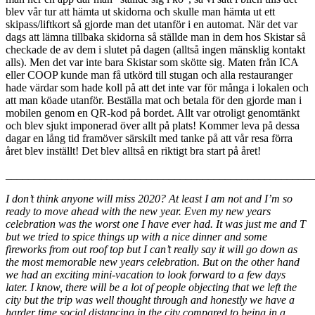
blev vår tur att hämta ut skidorna och skulle man hämta ut ett
skipass/liftkort så gjorde man det utanför i en automat. När det var
dags att lämna tillbaka skidorna så ställde man in dem hos Skistar så
checkade de av dem i slutet på dagen (alltså ingen mänsklig kontakt
alls). Men det var inte bara Skistar som skötte sig. Maten från ICA
eller COOP kunde man få utkörd till stugan och alla restauranger
hade värdar som hade koll på att det inte var för många i lokalen och
att man köade utanför. Beställa mat och betala för den gjorde man i
mobilen genom en QR-kod på bordet. Allt var otroligt genomtänkt
och blev sjukt imponerad över allt på plats! Kommer leva på dessa
dagar en lång tid framöver särskilt med tanke på att vår resa förra
året blev inställt! Det blev alltså en riktigt bra start på året!
_______________________________________________________
I don’t think anyone will miss 2020? At least I am not and I’m so
ready to move ahead with the new year. Even my new years
celebration was the worst one I have ever had. It was just me and T
but we tried to spice things up with a nice dinner and some
fireworks from out roof top but I can’t really say it will go down as
the most memorable new years celebration. But on the other hand
we had an exciting mini-vacation to look forward to a few days
later. I know, there will be a lot of people objecting that we left the
city but the trip was well thought through and honestly we have a
harder time social distancing in the city compared to being in a