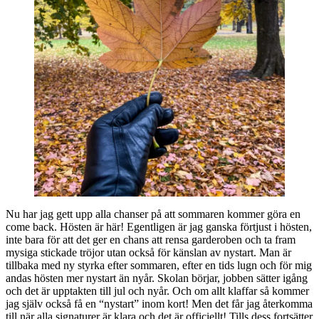
Nu har jag gett upp alla chanser på att sommaren kommer göra en
come back. Hösten är här! Egentligen är jag ganska förtjust i hösten,
inte bara för att det ger en chans att rensa garderoben och ta fram
mysiga stickade tröjor utan också för känslan av nystart. Man är
tillbaka med ny styrka efter sommaren, efter en tids lugn och för mig
andas hösten mer nystart än nyår. Skolan börjar, jobben sätter igång
och det är upptakten till jul och nyår. Och om allt klaffar så kommer
jag själv också få en “nystart” inom kort! Men det får jag återkomma
till när alla signaturer är klara och det är officiellt! Tills dess fortsätter