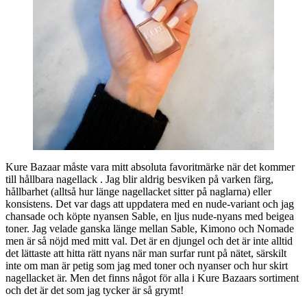
Kure Bazaar måste vara mitt absoluta favoritmärke när det kommer
till hållbara nagellack . Jag blir aldrig besviken på varken färg,
hållbarhet (alltså hur länge nagellacket sitter på naglarna) eller
konsistens. Det var dags att uppdatera med en nude-variant och jag
chansade och köpte nyansen Sable, en ljus nude-nyans med beigea
toner. Jag velade ganska länge mellan Sable, Kimono och Nomade
men är så nöjd med mitt val. Det är en djungel och det är inte alltid
det lättaste att hitta rätt nyans när man surfar runt på nätet, särskilt
inte om man är petig som jag med toner och nyanser och hur skirt
nagellacket är. Men det finns något för alla i Kure Bazaars sortiment
och det är det som jag tycker är så grymt!