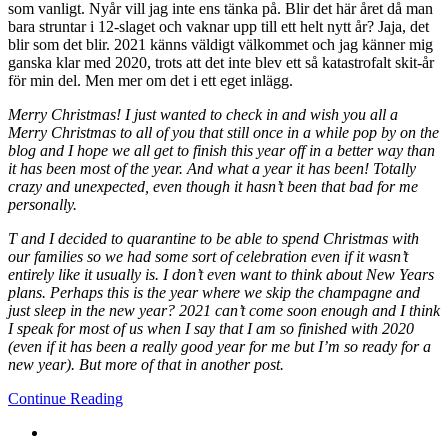
som vanligt. Nyår vill jag inte ens tänka på. Blir det här året då man
bara struntar i 12-slaget och vaknar upp till ett helt nytt år? Jaja, det
blir som det blir. 2021 känns väldigt välkommet och jag känner mig
ganska klar med 2020, trots att det inte blev ett så katastrofalt skit-år
för min del. Men mer om det i ett eget inlägg.
Merry Christmas! I just wanted to check in and wish you all a
Merry Christmas to all of you that still once in a while pop by on the
blog and I hope we all get to finish this year off in a better way than
it has been most of the year. And what a year it has been! Totally
crazy and unexpected, even though it hasn’t been that bad for me
personally.
T and I decided to quarantine to be able to spend Christmas with
our families so we had some sort of celebration even if it wasn’t
entirely like it usually is. I don’t even want to think about New Years
plans. Perhaps this is the year where we skip the champagne and
just sleep in the new year? 2021 can’t come soon enough and I think
I speak for most of us when I say that I am so finished with 2020
(even if it has been a really good year for me but I’m so ready for a
new year). But more of that in another post.
Continue Reading