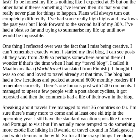
fast? To be honest my life is nothing like I expected at 35 but on the
other hand if theres something I’ve learned then it’s that you can
really never plan for things to happen. Plans will always turn out
completely differently. I’ve had some really high highs and low lows
the past year but I look forward to the second half of my 30’s. I’ve
had a blast so far and trying to summarise my life up until now
would be impossible.
One thing I reflected over was the fact that I miss being creative. I
can’t remember exactly when I started my first blog, I can see posts
all they way from 2009 so perhaps somewhere around there? I
wonder if that’s the time when I had my “travel blog”, I called it
Maailmamatkaa (
World travel
translated from Finnish). I thought I
was so cool and loved to travel already at that time. The blog has
had a few iterations and peaked at around 6000 monthly readers if I
remember correctly. There’s one famous post with 500 comments. I
managed to upset a few people with a post about cyclists, it got
reposted and then the comments had a life of their own in the blog.
Speaking about travels I’ve managed to visit 36 countries so far. I’m
sure there’s many more to come and at least one ski trip in the
upcoming year. I still have the standard vacation spots like Greece
and Portugal to visit but I’m actually more tempted to do something
more exotic like hiking in Rwanda or travel around in Madagascar
and watch lemurs in the wild. So for all the crazy things I’ve done,